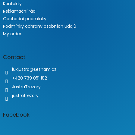
Kontakty
Reklamační řád
Obchodní podmínky
Podmínky ochrany osobních údajů
My order
Contact
lukjustra
@
seznam.cz
+420 739 051 182
JustraTrezory
justratrezory
Facebook