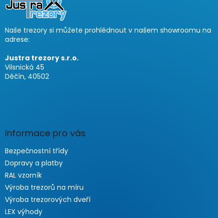
t
e
r
Naše trezory si můžete prohlédnout v našem showroomu na
adrese:
Justra trezory s.r.o.
Vilsnická 45
Děčín, 40502
Informace pro vás
Bezpečnostní třídy
Dopravy a platby
RAL vzorník
Výroba trezorů na míru
Výroba trezorových dveří
LEX výhody