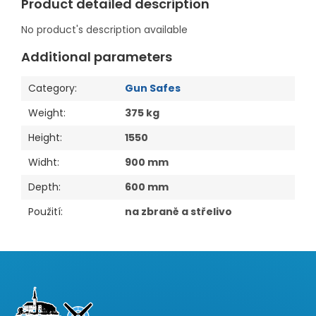
Product detailed description
No product's description available
Additional parameters
Category
:
Gun Safes
Weight
:
375 kg
Height
:
1550
Widht
:
900 mm
Depth
:
600 mm
Použití
:
na zbraně a střelivo
F
o
o