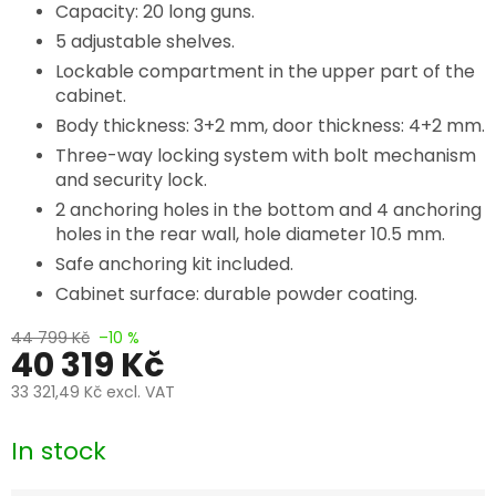
Capacity: 20 long guns.
5 adjustable shelves.
Lockable compartment in the upper part of the
cabinet.
Body thickness: 3+2 mm, door thickness: 4+2 mm.
Three-way locking system with bolt mechanism
and security lock.
2 anchoring holes in the bottom and 4 anchoring
holes in the rear wall, hole diameter 10.5 mm.
Safe anchoring kit included.
Cabinet surface: durable powder coating.
44 799 Kč
–10 %
40 319 Kč
33 321,49 Kč
excl. VAT
Measure
price:
In stock