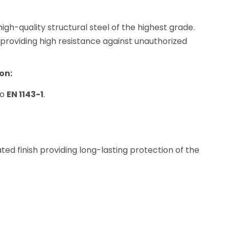
gh-quality structural steel of the highest grade.
providing high resistance against unauthorized
on:
to
EN 1143-1
.
d finish providing long-lasting protection of the