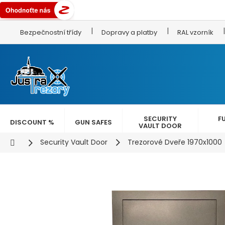
Skip
Bezpečnostní třídy
Dopravy a platby
RAL vzorník
to
content
SECURITY
F
DISCOUNT %
GUN SAFES
VAULT DOOR
Home
Security Vault Door
Trezorové Dveře 1970x1000