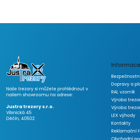
F
o
o
t
e
Informace
r
Bezpečnostní
Dopravy a pl
Naše trezory si můžete prohlédnout v
RAL vzorník
našem showroomu na adrese:
Výroba trezo
Justra trezory s.r.o.
Výroba trezo
Vilsnická 45
LEX výhody
Děčín, 40502
Kontakty
Reklamační 
Obchodní p