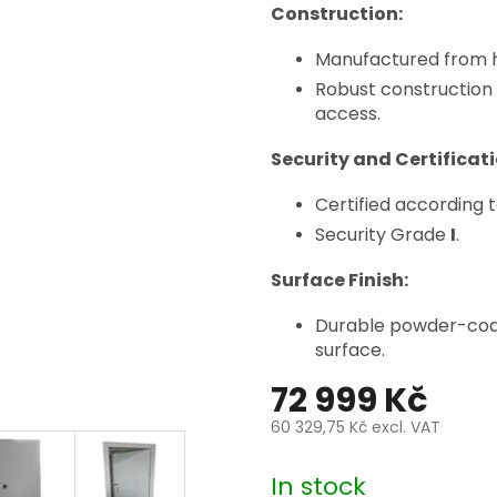
Construction:
Manufactured from hi
Robust construction 
access.
Security and Certificati
Certified according 
Security Grade
I
.
Surface Finish:
Durable powder-coate
surface.
72 999 Kč
60 329,75 Kč excl. VAT
Measure
price:
In stock