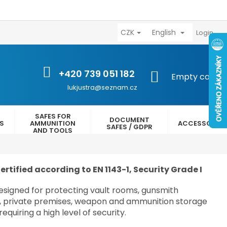
CZK
English
výhody
Kontakty
Reklamační řád
Obchodní podmínk
Login
+420 739 051 182
SHOPPING
Empty cart
CART
lukjustra@seznam.cz
SAFES FOR
DOCUMENT
ES
AMMUNITION
ACCESSORIES
SAFES / GDPR
AND TOOLS
ertified according to EN 1143-1, Security Grade I
designed for protecting vault rooms, gunsmith
s, private premises, weapon and ammunition storage
requiring a high level of security.