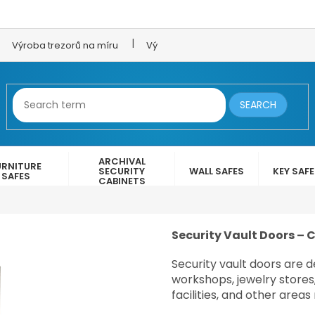
Výroba trezorů na míru
Výroba trezorových dveří
LEX 
SEARCH
ARCHIVAL
URNITURE
SECURITY
WALL SAFES
KEY SAF
SAFES
CABINETS
Security Vault Doors – C
Security vault doors are 
workshops, jewelry store
facilities, and other areas 