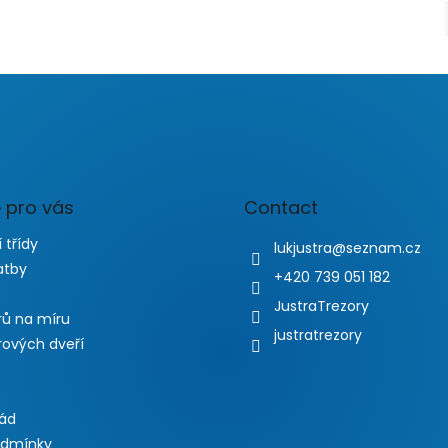
 pro vás
Contact
 třídy
lukjustra
@
seznam.cz
atby
+420 739 051 182
JustraTrezory
rů na míru
justratrezory
rových dveří
řád
odmínky