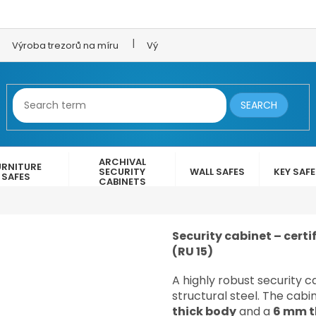
Výroba trezorů na míru
Výroba trezorových dveří
LEX 
SEARCH
ARCHIVAL
URNITURE
SECURITY
WALL SAFES
KEY SAF
SAFES
CABINETS
Security cabinet – certi
(RU 15)
A highly robust security 
structural steel. The cabi
thick body
and a
6 mm t