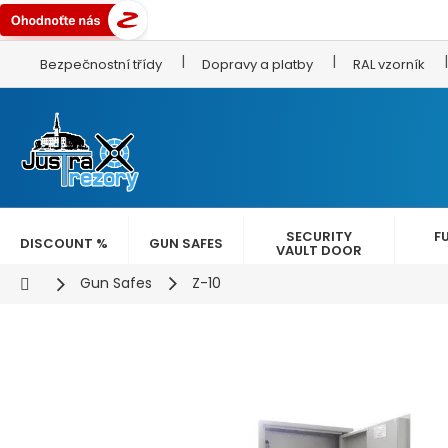
Skip
Bezpečnostní třídy
Dopravy a platby
RAL vzorník
to
content
SECURITY
F
DISCOUNT %
GUN SAFES
VAULT DOOR
Home
Gun Safes
Z-10