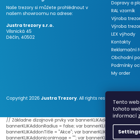
Dopravy a pl
Naše trezory si můžete prohlédnout v
RAL vzorník
našem showroomu na adrese:
Výroba trezo
Justra trezory s.r.o.
Výroba trezo
Vilsnická 45
LEX výhody
Děčín, 40502
Kontakty
Reklamační 
Obchodní p
Podmínky oc
My order
Copyright 2026
Justra Trezory
. All rights reserved.
Tento web 
tohoto webu
informací
// Základne dizajnové prvky var bannerKLIKAddonPosition = 0;
bannerKLIKAddonRadius = false; var bannerKLIKAddonBorder = t
Setting
bannerKLIKAddonTitle = "Akce"; var bannerKLIKAddonText = ""; /
bannerKLIKAddonIconImage = ""; var bannerKLIKAddonBGImage 