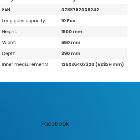
EAN
:
0788792005242
Long guns capacity
:
10 Pcs
Height
:
1500 mm
Widht
:
650 mm
Depth
:
390 mm
Inner measurements
:
1250x640x320 (VxŠxH mm)
Facebook