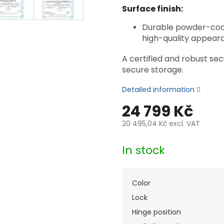
Surface finish:
Durable powder-coate
high-quality appear
A certified and robust sec
secure storage.
Detailed information
24 799 Kč
20 495,04 Kč
excl. VAT
Measure
price:
In stock
Color
Lock
Hinge position