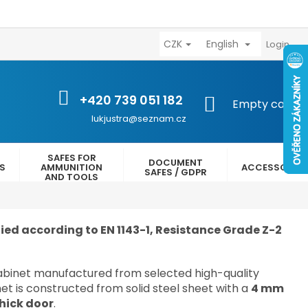
CZK
English
výhody
Kontakty
Reklamační řád
Obchodní podmínk
Login
+420 739 051 182
SHOPPING
Empty cart
CART
lukjustra@seznam.cz
SAFES FOR
DOCUMENT
ES
AMMUNITION
ACCESSORIES
SAFES / GDPR
AND TOOLS
fied according to EN 1143-1, Resistance Grade Z-2
cabinet manufactured from selected high-quality
net is constructed from solid steel sheet with a
4 mm
hick door
.