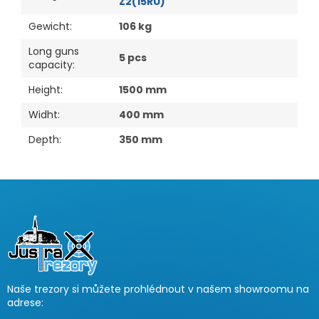
Z2(15RU)
Gewicht
:
106 kg
Long guns
5 pcs
capacity
:
Height
:
1500 mm
Widht
:
400 mm
Depth
:
350 mm
F
u
ß
z
e
i
Naše trezory si můžete prohlédnout v našem showroomu na
l
adrese:
e