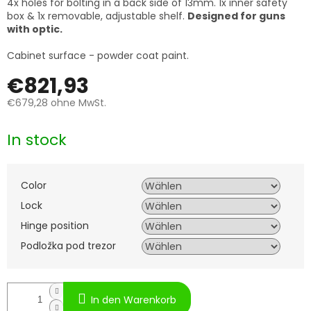
4x holes for bolting in a back side of 13mm. 1x inner safety
box & 1x removable, adjustable shelf.
Designed for guns
with optic.
Cabinet surface - powder coat paint.
€821,93
€679,28
ohne MwSt.
Verkaufspreis:
In stock
Color
Lock
Hinge position
Podložka pod trezor
In den Warenkorb