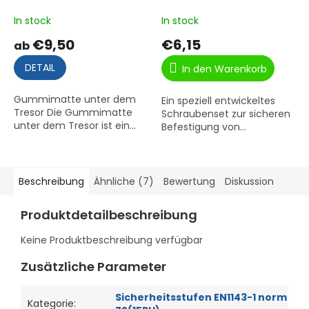
In stock
In stock
€9,50
€6,15
ab
DETAIL
In den Warenkorb
Gummimatte unter dem
Ein speziell entwickeltes
Tresor Die Gummimatte
Schraubenset zur sicheren
unter dem Tresor ist ein...
Befestigung von...
Beschreibung
Ähnliche (7)
Bewertung
Diskussion
Produktdetailbeschreibung
Keine Produktbeschreibung verfügbar
Zusätzliche Parameter
Sicherheitsstufen EN1143-1 norm
Kategorie
: