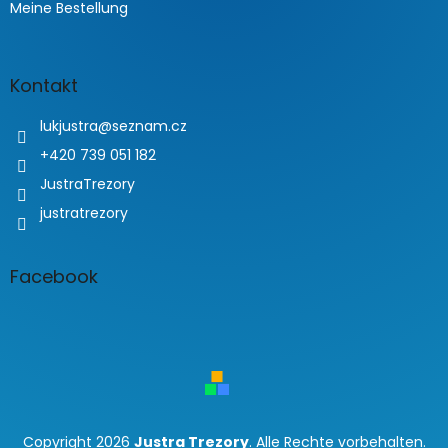
Meine Bestellung
Kontakt
lukjustra
@
seznam.cz
+420 739 051 182
JustraTrezory
justratrezory
Facebook
Copyright 2026
Justra Trezory
. Alle Rechte vorbehalten.