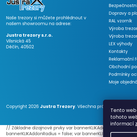
Bezpečnostní
Dopravy a pl
Naše trezory si můžete prohlédnout v
RAL vzorník
našem showroomu na adrese:
Výroba trezo
Justra trezory s.r.o.
Výroba trezo
Vilsnická 45
LEX výhody
Děčín, 40502
Kontakty
Reklamační 
Obchodní p
Podmínky oc
Moje objedn
Copyright 2026
Justra Trezory
. Všechna práva vyhrazena.
Tento web 
tohoto webu
informací
// Základne dizajnové prvky var bannerKLIKAddonPosition = 0;
bannerKLIKAddonRadius = false; var bannerKLIKAddonBorder = t