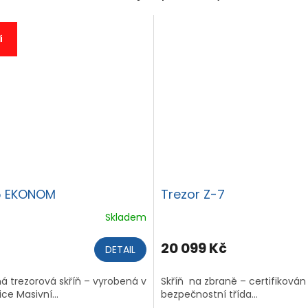
í
13 399 Kč
5 EKONOM
Trezor Z-7
Skladem
20 099 Kč
DETAIL
á trezorová skříň – vyrobená v
Skříň na zbraně – certifikován 
ce Masivní...
bezpečnostní třída...