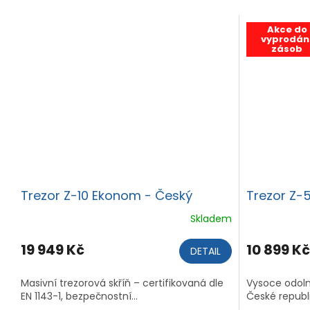
Akce do
vyprodán
zásob
Trezor Z-10 Ekonom - Český
Trezor Z-
výrobek
Skladem
19 949 Kč
10 899 Kč
DETAIL
Masivní trezorová skříň – certifikovaná dle
Vysoce odoln
EN 1143-1, bezpečnostní...
České republi