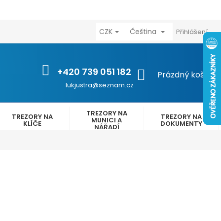
CZK
Čeština
výhody
Kontakty
Reklamační řád
Obchodní podmínk
Přihlášení
+420 739 051 182
NÁKUPNÍ
Prázdný košík
KOŠÍK
lukjustra@seznam.cz
TREZORY NA
TREZORY NA
TREZORY NA
MUNICI A
KLÍČE
DOKUMENTY
NÁŘADÍ