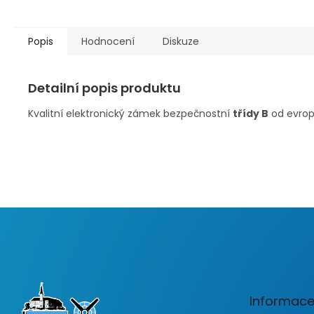
Popis
Hodnocení
Diskuze
Detailní popis produktu
Kvalitní elektronický zámek bezpečnostní
třídy B
od evro
Z
á
p
a
t
Informace
í