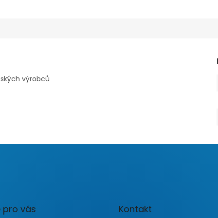
pských výrobců
 pro vás
Kontakt