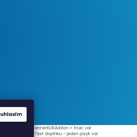
ouhlasím
ni-zbozi/"; var bannerKLIKAddon = true; var
rnal = true; // Text doplnku - jeden jazyk var