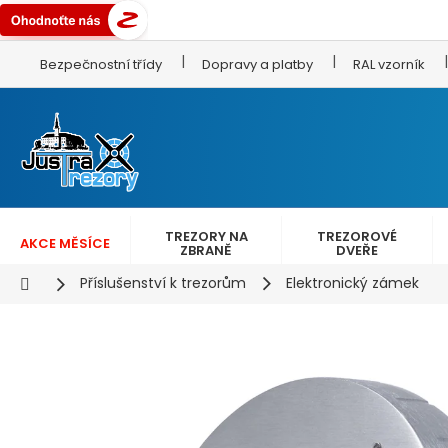
Přejít
Bezpečnostní třídy
Dopravy a platby
RAL vzorník
na
obsah
TREZORY NA
TREZOROVÉ
AKCE MĚSÍCE
ZBRANĚ
DVEŘE
Domů
Příslušenství k trezorům
Elektronický zámek