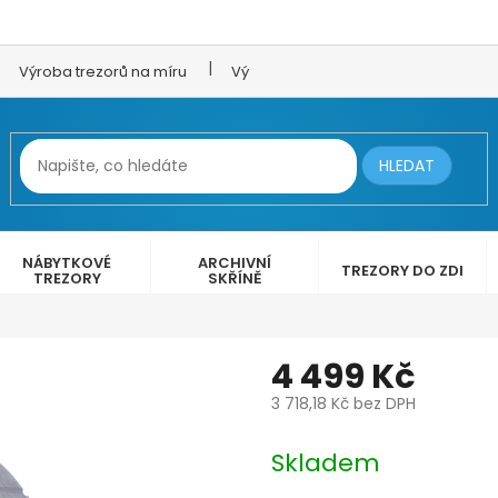
Výroba trezorů na míru
Výroba trezorových dveří
LEX 
HLEDAT
NÁBYTKOVÉ
ARCHIVNÍ
TREZORY DO ZDI
TREZORY
SKŘÍNĚ
4 499 Kč
3 718,18 Kč bez DPH
Měrná
cena:
Skladem