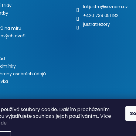
 třídy
lukjustra
@
seznam.cz
atby
+420 739 051 182
justratrezory
rů na míru
rových dveří
řád
odmínky
hrany osobních údajů
ávka
používá soubory cookie. Dalším procházením
S
 vyjadřujete souhlas s jejich používáním.. Více
zde
.
 var bannerKLIKAddonLinkHref = "https://www.justratrezory.cz/akc
rue; var bannerKLIKAddonLink = true; var bannerKLIKAddonLinkExte