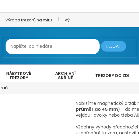
Výroba trezorů na míru
Výroba trezorových dveří
LEX 
HLEDAT
NÁBYTKOVÉ
ARCHIVNÍ
TREZORY DO ZDI
TREZORY
SKŘÍNĚ
braň
Nabízíme m
agnetický držák
průměr do 45 mm
) - do me
vejdou i dvojky nebo třeba 
Všechny výhody předchozích d
uspořádání trezoru, nastavit 