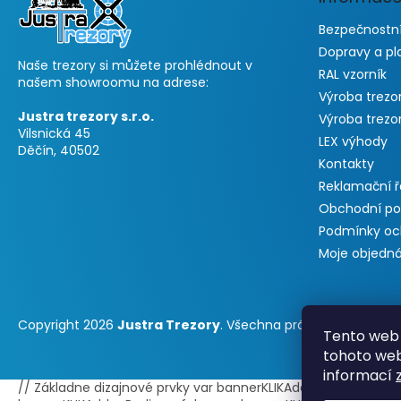
í
Bezpečnostní
Dopravy a pl
Naše trezory si můžete prohlédnout v
RAL vzorník
našem showroomu na adrese:
Výroba trezo
Justra trezory s.r.o.
Výroba trezo
Vilsnická 45
LEX výhody
Děčín, 40502
Kontakty
Reklamační 
Obchodní p
Podmínky oc
Moje objedn
Copyright 2026
Justra Trezory
. Všechna práva vyhrazena.
Tento web 
tohoto webu
informací
// Základne dizajnové prvky var bannerKLIKAddonPosition = 0;