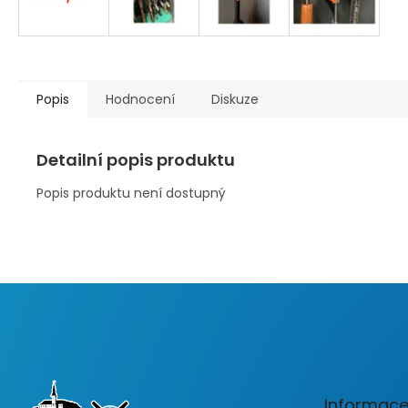
Popis
Hodnocení
Diskuze
Detailní popis produktu
Popis produktu není dostupný
Z
á
p
a
t
Informace