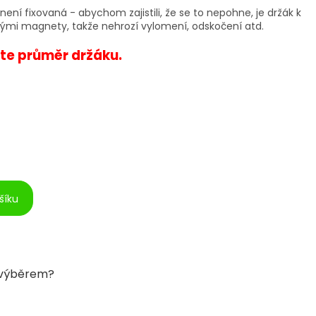
není fixovaná - abychom zajistili, že se to nepohne, je držák k
nými magnety, takže nehrozí vylomení, odskočení atd.
te
průměr držáku.
šíku