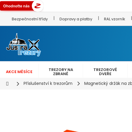
Přejít
Bezpečnostní třídy
Dopravy a platby
RAL vzorník
na
obsah
TREZORY NA
TREZOROVÉ
AKCE MĚSÍCE
ZBRANĚ
DVEŘE
Domů
Příslušenství k trezorům
Magnetický držák na z