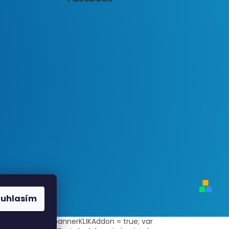
ouhlasím
ni-zbozi/"; var bannerKLIKAddon = true; var