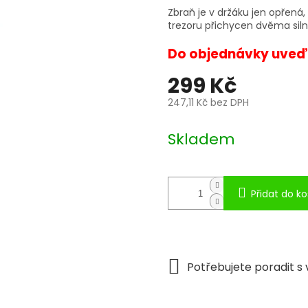
Zbraň je v držáku jen opřená, 
trezoru přichycen dvěma sil
Do objednávky
uveď
299 Kč
247,11 Kč bez DPH
Měrná
cena:
Skladem
Přidat do ko