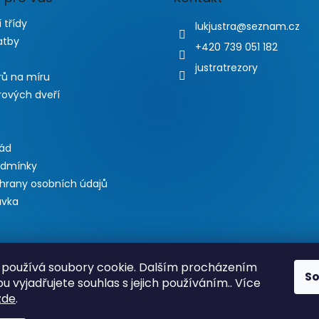
 třídy
lukjustra
@
seznam.cz
atby
+420 739 051 182
justratrezory
rů na míru
rových dveří
řád
odmínky
hrany osobních údajů
ávka
používá soubory cookie. Dalším procházením
S
 vyjadřujete souhlas s jejich používáním.. Více
zde
.
 var bannerKLIKAddonLinkHref = "https://www.justratrezory.cz/akc