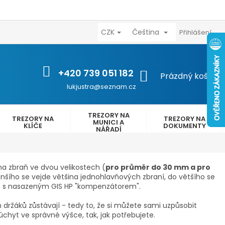
CZK
Čeština
výhody
Kontakty
Reklamační řád
Obchodní podmínk
Přihlášení
+420 739 051 182
NÁKUPNÍ
Prázdný košík
KOŠÍK
lukjustra@seznam.cz
TREZORY NA
TREZORY NA
TREZORY NA
MUNICI A
KLÍČE
DOKUMENTY
NÁŘADÍ
 na zbraň
ve dvou velikostech (
pro průměr do 30 mm a pro
nšího se vejde většina jednohlavňových zbraní, do většího se
AR s nasazeným GIS HP "kompenzátorem".
ržáků zůstávají - tedy to, že si můžete sami uzpůsobit
úchyt ve správné výšce, tak, jak potřebujete.