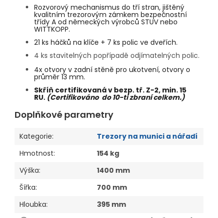
Rozvorový mechanismus do tří stran, jištěný
kvalitním trezorovým zámkem bezpečnostní
třídy A od německých výrobců STUV nebo
WITTKOPP.
21 ks háčků na klíče + 7 ks polic ve dveřích.
4 ks stavitelných popřípadě odjímatelných polic.
4x otvory v zadní stěně pro ukotvení, otvory o
průměr 13 mm.
Skříň certifikovaná v bezp. tř. Z-2, min. 15
RU.
(Certifikováno do 10-ti zbraní celkem.)
Doplňkové parametry
Kategorie
:
Trezory na munici a nářadí
Hmotnost
:
154 kg
Výška
:
1400 mm
Šířka
:
700 mm
Hloubka
:
395 mm