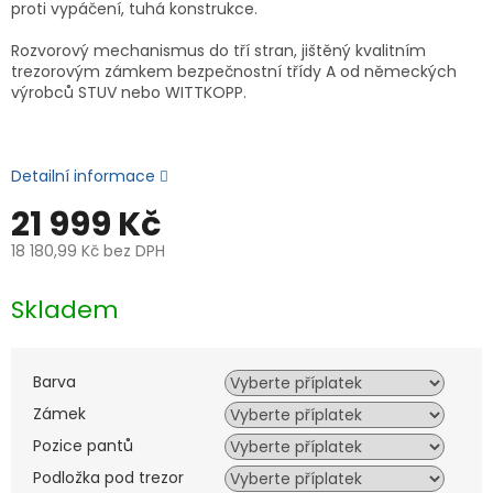
proti vypáčení, tuhá konstrukce.
Rozvorový mechanismus do tří stran, jištěný kvalitním
trezorovým zámkem bezpečnostní třídy A od německých
výrobců STUV nebo WITTKOPP.
Detailní informace
21 999 Kč
18 180,99 Kč
bez DPH
Měrná
cena:
Skladem
Barva
Zámek
Pozice pantů
Podložka pod trezor