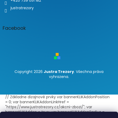
+420 739 051 182
justratrezory
Facebook
Copyright 2026
Justra Trezory
. Všechna práva
vyhrazena.
// Základne dizajnové prvky var bannerKLIKAddonPosition
= 0; var bannerKLIKAddonLinkHref =
"https://www.justratrezory.cz/akcni-zbozi/"; var
bannerKLIKAddon = true; var bannerKLIKAddonRadius =
false; var bannerKLIKAddonBorder = true; var