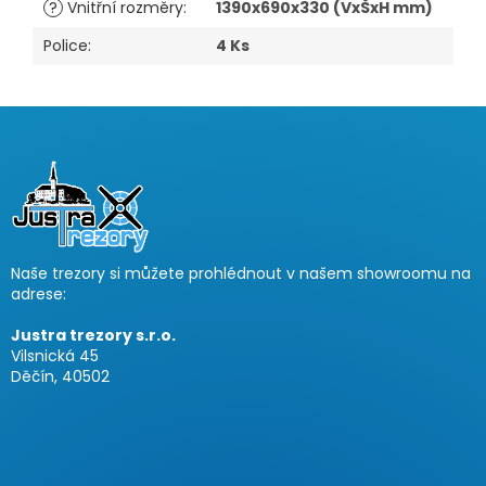
?
Vnitřní rozměry
:
1390x690x330 (VxŠxH mm)
Police
:
4 Ks
Z
á
p
a
t
í
Naše trezory si můžete prohlédnout v našem showroomu na
adrese:
Justra trezory s.r.o.
Vilsnická 45
Děčín, 40502