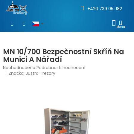
+420 739 051 182
Přejít
na
NÁKU
obsah
KOŠÍ
MN 10/700 Bezpečnostní Skříň Na
Munici A Nářadí
Průměrné
Neohodnoceno
Podrobnosti hodnocení
hodnocení
Značka:
Justra Trezory
produktu
je
0,0
z
5
hvězdiček.