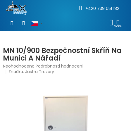
+420 739 051 182
Přejít
na
NÁKU
obsah
KOŠÍ
MN 10/900 Bezpečnostní Skříň Na
Munici A Nářadí
Průměrné
Neohodnoceno
Podrobnosti hodnocení
hodnocení
Značka:
Justra Trezory
produktu
je
0,0
z
5
hvězdiček.