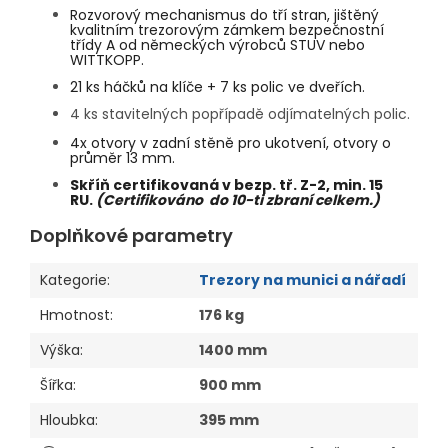
Rozvorový mechanismus do tří stran, jištěný
kvalitním trezorovým zámkem bezpečnostní
třídy A od německých výrobců STUV nebo
WITTKOPP.
21 ks háčků na klíče + 7 ks polic ve dveřích.
4 ks stavitelných popřípadě odjímatelných polic.
4x otvory v zadní stěně pro ukotvení, otvory o
průměr 13 mm.
Skříň certifikovaná v bezp. tř. Z-2, min. 15
RU.
(Certifikováno do 10-ti zbraní celkem.)
Doplňkové parametry
Kategorie
:
Trezory na munici a nářadí
Hmotnost
:
176 kg
Výška
:
1400 mm
Šířka
:
900 mm
Hloubka
:
395 mm