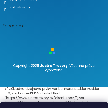
+420 739 051 182
justratrezory
Facebook
Copyright 2026
Justra Trezory
. Všechna práva
vyhrazena.
// Základne dizajnové prvky var bannerKLIKAddonPosition
= 0; var bannerKLIKAddonLinkHref =
"https://www.justratrezory.cz/akcni-zbozi/"; var
bannerKLIKAddon = true; var bannerKLIKAddonRadius =
false; var bannerKLIKAddonBorder = true; var