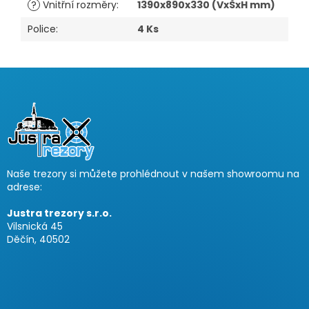
?
Vnitřní rozměry
:
1390x890x330 (VxŠxH mm)
Police
:
4 Ks
Z
á
p
a
t
í
Naše trezory si můžete prohlédnout v našem showroomu na
adrese:
Justra trezory s.r.o.
Vilsnická 45
Děčín, 40502