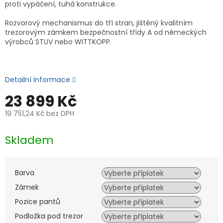
proti vypáčení, tuhá konstrukce.
Rozvorový mechanismus do tří stran, jištěný kvalitním
trezorovým zámkem bezpečnostní třídy A od německých
výrobců STUV nebo WITTKOPP.
Detailní informace
23 899 Kč
19 751,24 Kč
bez DPH
Měrná
cena:
Skladem
Barva
Zámek
Pozice pantů
Podložka pod trezor