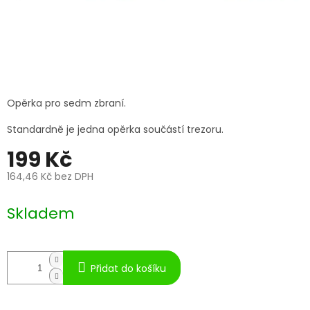
Opěrka pro sedm zbraní.
Standardně je jedna opěrka součástí trezoru.
199 Kč
164,46 Kč bez DPH
Měrná
cena:
Skladem
Přidat do košíku