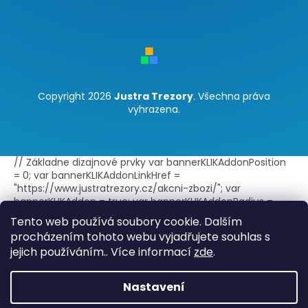
Copyright 2026
Justra Trezory
. Všechna práva
vyhrazena.
// Základne dizajnové prvky var bannerKLIKAddonPosition
= 0; var bannerKLIKAddonLinkHref =
"https://www.justratrezory.cz/akcni-zbozi/"; var
bannerKLIKAddon = true; var bannerKLIKAddonRadius =
false; var bannerKLIKAddonBorder = true; var
Tento web používá soubory cookie. Dalším
bannerKLIKAddonLink = true; var
procházením tohoto webu vyjadřujete souhlas s
bannerKLIKAddonLinkExternal = true; // Text doplnku -
jejich používáním.. Více informací
zde
.
jeden jazyk var bannerKLIKAddonTitle = "Akce"; var
bannerKLIKAddonText = ""; // Text doplnku - viac jazykov
var bannerKLIKAddonTitleLang =
Nastavení
{sk:"Akcia",cs:"Akce",en:"Discount"}; // Štýl zobrazenia var
bannerKLIKAddonIconImage = ""; var