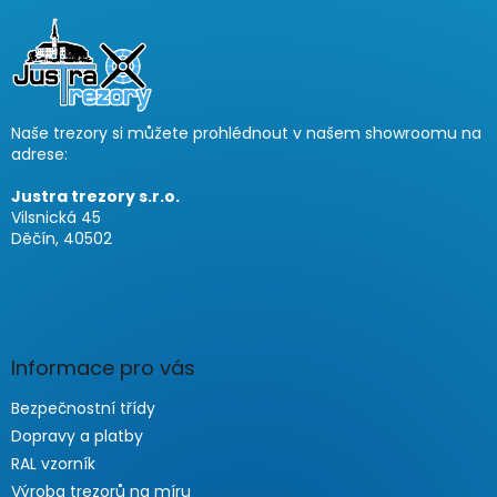
á
p
a
t
í
Naše trezory si můžete prohlédnout v našem showroomu na
adrese:
Justra trezory s.r.o.
Vilsnická 45
Děčín, 40502
Informace pro vás
Bezpečnostní třídy
Dopravy a platby
RAL vzorník
Výroba trezorů na míru