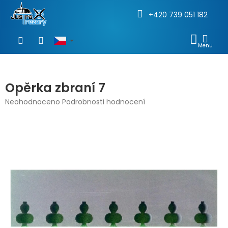
+420 739 051 182
Přejít
na
NÁKU
obsah
KOŠÍ
Opěrka zbraní 7
Průměrné
Neohodnoceno
Podrobnosti hodnocení
hodnocení
produktu
je
0,0
z
5
hvězdiček.