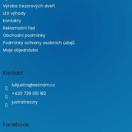
Výroba trezorových dveří
LEX výhody
Kontakty
Reklamační řád
Obchodní podmínky
Podmínky ochrany osobních údajů
Moje objednávka
Kontakt
lukjustra
@
seznam.cz
+420 739 051 182
justratrezory
Facebook