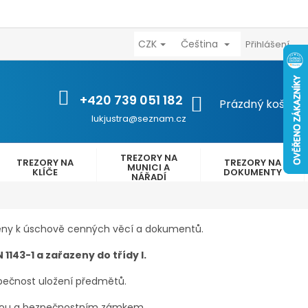
CZK
Čeština
výhody
Kontakty
Reklamační řád
Obchodní podmínk
Přihlášení
+420 739 051 182
NÁKUPNÍ
Prázdný košík
KOŠÍK
lukjustra@seznam.cz
TREZORY NA
TREZORY NA
TREZORY NA
MUNICI A
KLÍČE
DOKUMENTY
NÁŘADÍ
rčeny k úschově cenných věcí a dokumentů.
 1143-1 a zařazeny do třídy I.
zpečnost uložení předmětů.
orou a bezpečnostním zámkem.