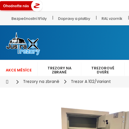
Přejít
Bezpečnostní třídy
Dopravy a platby
RAL vzorník
na
obsah
TREZORY NA
TREZOROVÉ
AKCE MĚSÍCE
ZBRANĚ
DVEŘE
Domů
Trezory na zbraně
Trezor A 102/Variant