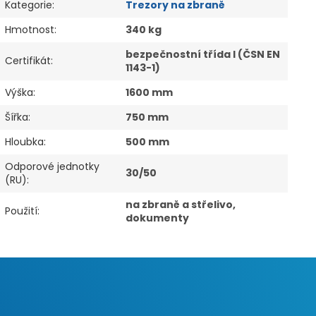
Kategorie
:
Trezory na zbraně
Hmotnost
:
340 kg
bezpečnostní třída I (ČSN EN
Certifikát
:
1143-1)
Výška
:
1600 mm
Šířka
:
750 mm
Hloubka
:
500 mm
Odporové jednotky
30/50
(RU)
:
na zbraně a střelivo,
Použití
:
dokumenty