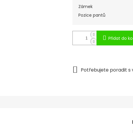
Zámek
Pozice pantů
Přidat do ko