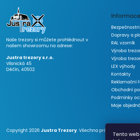
a
t
Informace
í
Bezpečnostní
Dopravy a pl
Naše trezory si můžete prohlédnout v
RAL vzorník
našem showroomu na adrese:
Výroba trezo
Justra trezory s.r.o.
Výroba trezo
Vilsnická 45
LEX výhody
Děčín, 40502
Kontakty
Reklamační 
Obchodní p
Podmínky oc
Moje objedn
Copyright 2026
Justra Trezory
. Všechna práva vyhrazena.
Tento web 