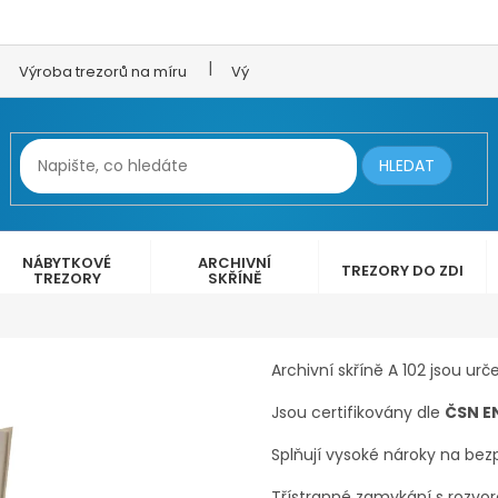
Výroba trezorů na míru
Výroba trezorových dveří
LEX 
HLEDAT
NÁBYTKOVÉ
ARCHIVNÍ
TREZORY DO ZDI
TREZORY
SKŘÍNĚ
Archivní skříně A 102 jsou u
Jsou certifikovány dle
ČSN EN
65 799 Kč
Splňují vysoké nároky na be
Třístranné zamykání s rozv