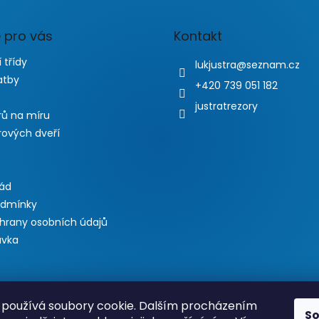
 pro vás
Kontakt
 třídy
lukjustra
@
seznam.cz
atby
+420 739 051 182
justratrezory
rů na míru
rových dveří
řád
odmínky
hrany osobních údajů
ávka
používá soubory cookie. Dalším procházením
S