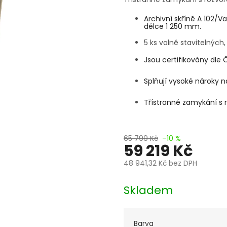
Archivní skříně A 102/V
délce 1 250 mm.
5 ks volně stavitelných
Jsou certifikovány dle Č
Splňují vysoké nároky 
Třístranné zamykání s
65 799 Kč
–10 %
59 219 Kč
48 941,32 Kč
bez DPH
Měrná
cena:
Skladem
Barva