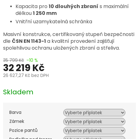
Kapacita pro
10 dlouhých zbraní
s maximální
délkou
1 250 mm
Vnitřní uzamykatelná schránka
Masivní konstrukce, certifikovaný stupeň bezpečnosti
dle
ČSN EN 1143-1
a kvalitní provedení zajišťují
spolehlivou ochranu uložených zbraní a střeliva.
35 799 Kč
–10 %
32 219 Kč
26 627,27 Kč
bez DPH
Měrná
cena:
Skladem
Barva
Zámek
Pozice pantů