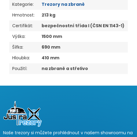
Kategorie
:
Trezory na zbraně
Hmotnost
:
213 kg
Certifikát
:
bezpečnostní třída I (ČSN EN 1143-1)
Výška
:
1500 mm
Šířka
:
690 mm
Hloubka
:
410 mm
Použití
:
na zbraně a střelivo
Z
á
p
a
t
í
Naše trezory si můžete prohlédnout v našem showroomu na