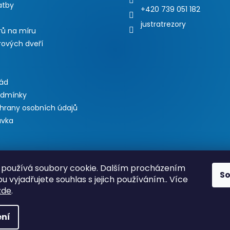
atby
+420 739 051 182
justratrezory
rů na míru
rových dveří
řád
odmínky
hrany osobních údajů
ávka
používá soubory cookie. Dalším procházením
S
 vyjadřujete souhlas s jejich používáním.. Více
zde
.
 var bannerKLIKAddonLinkHref = "https://www.justratrezory.cz/akc
rue; var bannerKLIKAddonLink = true; var bannerKLIKAddonLinkExte
ní
/ Text doplnku - viac jazykov var bannerKLIKAddonTitleLang = {sk:
= ""; var bannerKLIKAddonIcon = true; var bannerKLIKAddonBG = 