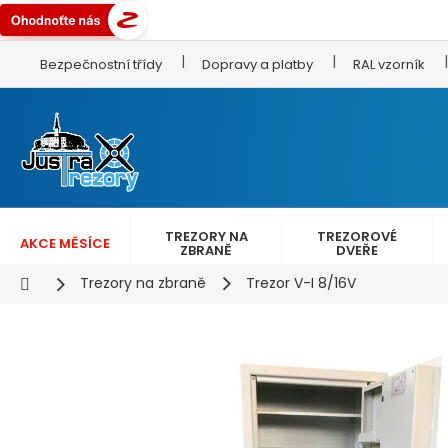
Přejít
Bezpečnostní třídy
Dopravy a platby
RAL vzorník
na
obsah
TREZORY NA
TREZOROVÉ
AKCE MĚSÍCE
ZBRANĚ
DVEŘE
Domů
Trezory na zbraně
Trezor V-I 8/16V