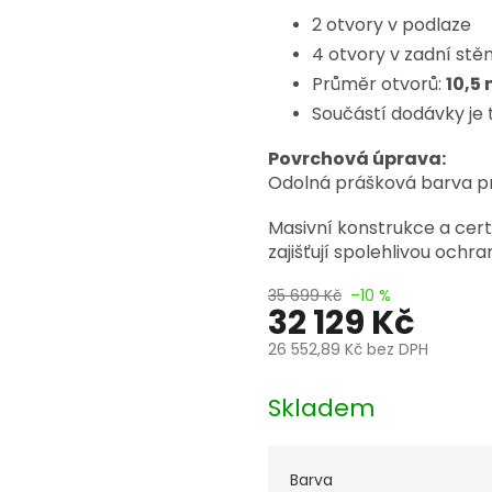
2 otvory v podlaze
4 otvory v zadní st
Průměr otvorů:
10,5
Součástí dodávky je 
Povrchová úprava:
Odolná prášková barva pr
Masivní konstrukce a cer
zajišťují spolehlivou ochra
35 699 Kč
–10 %
32 129 Kč
26 552,89 Kč
bez DPH
Měrná
cena:
Skladem
Barva