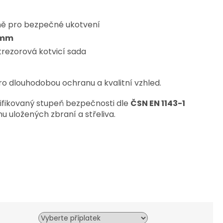
ěně pro bezpečné ukotvení
 mm
trezorová kotvicí sada
o dlouhodobou ochranu a kvalitní vzhled.
tifikovaný stupeň bezpečnosti dle
ČSN EN 1143-1
nu uložených zbraní a střeliva.