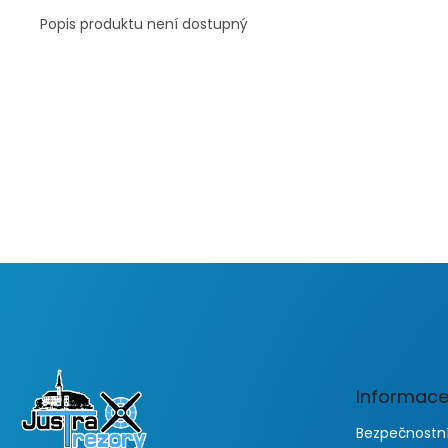
Popis produktu není dostupný
Z
á
p
a
t
Informace
í
Bezpečnostní