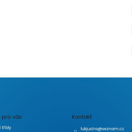
 pro vás
Kontakt
 třídy
lukjustra
@
seznam.cz