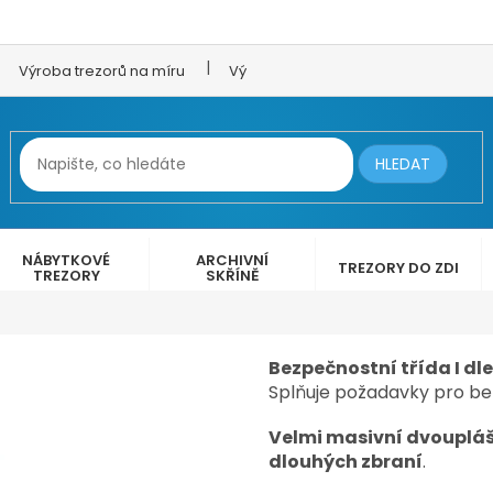
Výroba trezorů na míru
Výroba trezorových dveří
LEX 
HLEDAT
NÁBYTKOVÉ
ARCHIVNÍ
TREZORY DO ZDI
TREZORY
SKŘÍNĚ
Bezpečnostní třída I dle
Splňuje požadavky pro be
35 699 Kč
Velmi masivní dvoupláš
dlouhých zbraní
.