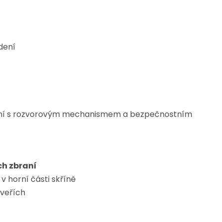
dení
ní s rozvorovým mechanismem a bezpečnostním
ch zbraní
 v horní části skříně
dveřích