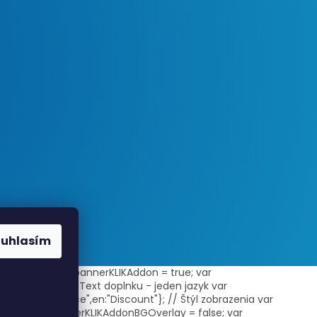
ouhlasím
ni-zbozi/"; var bannerKLIKAddon = true; var
rnal = true; // Text doplnku - jeden jazyk var
"Akcia",cs:"Akce",en:"Discount"}; // Štýl zobrazenia var
true; var bannerKLIKAddonBGOverlay = false; var