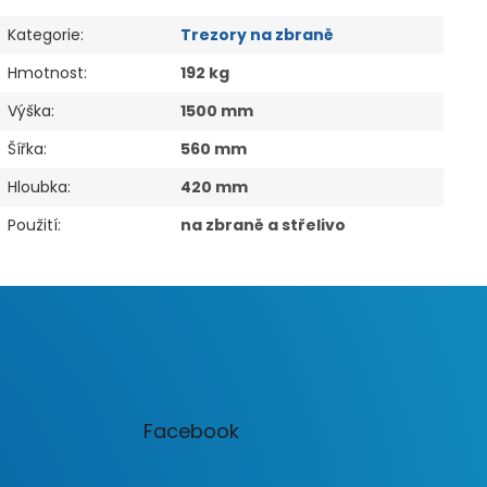
Kategorie
:
Trezory na zbraně
Hmotnost
:
192 kg
Výška
:
1500 mm
Šířka
:
560 mm
Hloubka
:
420 mm
Použití
:
na zbraně a střelivo
Facebook