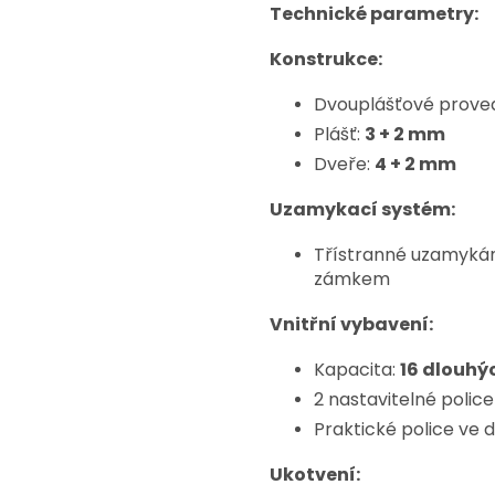
Technické parametry:
Konstrukce:
Dvouplášťové prove
Plášť:
3 + 2 mm
Dveře:
4 + 2 mm
Uzamykací systém:
Třístranné uzamyká
zámkem
Vnitřní vybavení:
Kapacita:
16 dlouhý
2 nastavitelné police
Praktické police ve 
Ukotvení: