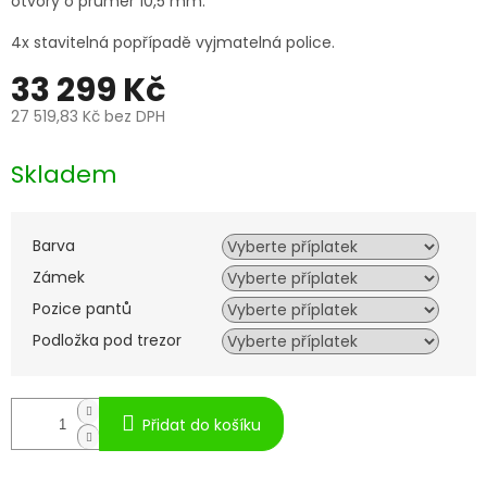
otvory o průměr 10,5 mm.
4x stavitelná popřípadě vyjmatelná police.
33 299 Kč
27 519,83 Kč
bez DPH
Měrná
cena:
Skladem
Barva
Zámek
Pozice pantů
Podložka pod trezor
Přidat do košíku