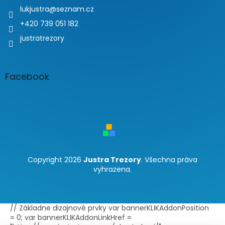
lukjustra
@
seznam.cz
+420 739 051 182
justratrezory
Facebook
Copyright 2026
Justra Trezory
. Všechna práva
vyhrazena.
// Základne dizajnové prvky var bannerKLIKAddonPosition
= 0; var bannerKLIKAddonLinkHref =