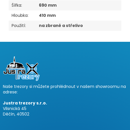
Šířka
:
690 mm
Hloubka
:
410 mm
Použití
:
na zbraně a střelivo
Z
á
p
a
t
í
Naše trezory si můžete prohlédnout v našem showroomu na
adrese:
Justra trezory s.r.o.
Vilsnická 45
Děčín, 40502