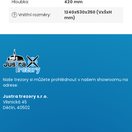
Hloubka
:
420 mm
1240x530x350 (VxŠxH
?
Vnitřní rozměry
:
mm)
Z
á
p
a
t
í
Naše trezory si můžete prohlédnout v našem showroomu na
adrese:
Justra trezory s.r.o.
Vilsnická 45
Děčín, 40502