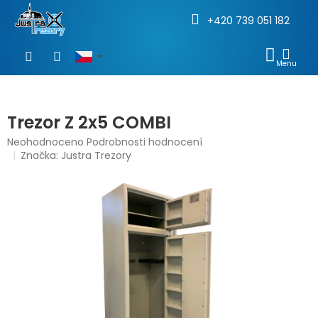
+420 739 051 182
Přejít
na
NÁKU
obsah
KOŠÍ
Trezor Z 2x5 COMBI
Průměrné
Neohodnoceno
Podrobnosti hodnocení
hodnocení
Značka:
Justra Trezory
produktu
je
0,0
z
5
hvězdiček.