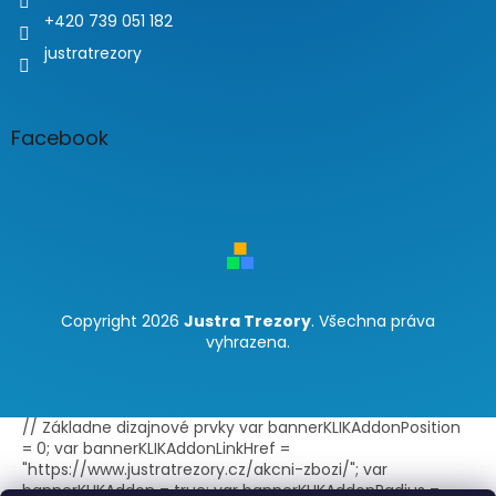
+420 739 051 182
justratrezory
Facebook
Copyright 2026
Justra Trezory
. Všechna práva
vyhrazena.
// Základne dizajnové prvky var bannerKLIKAddonPosition
= 0; var bannerKLIKAddonLinkHref =
"https://www.justratrezory.cz/akcni-zbozi/"; var
bannerKLIKAddon = true; var bannerKLIKAddonRadius =