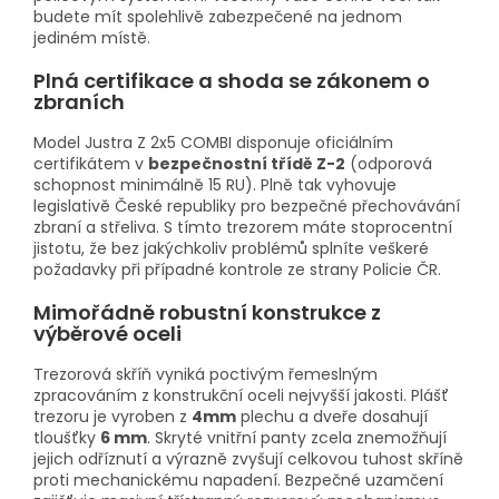
budete mít spolehlivě zabezpečené na jednom
jediném místě.
Plná certifikace a shoda se zákonem o
zbraních
Model Justra Z 2x5 COMBI disponuje oficiálním
certifikátem v
bezpečnostní třídě Z-2
(odporová
schopnost minimálně 15 RU). Plně tak vyhovuje
legislativě České republiky pro bezpečné přechovávání
zbraní a střeliva. S tímto trezorem máte stoprocentní
jistotu, že bez jakýchkoliv problémů splníte veškeré
požadavky při případné kontrole ze strany Policie ČR.
Mimořádně robustní konstrukce z
výběrové oceli
Trezorová skříň vyniká poctivým řemeslným
zpracováním z konstrukční oceli nejvyšší jakosti. Plášť
trezoru je vyroben z
4mm
plechu a dveře dosahují
tloušťky
6 mm
. Skryté vnitřní panty zcela znemožňují
jejich odříznutí a výrazně zvyšují celkovou tuhost skříně
proti mechanickému napadení. Bezpečné uzamčení