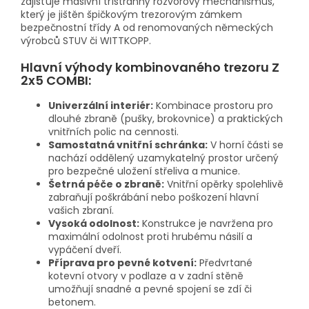
zajišťuje masivní třístranný rozvorový mechanismus,
který je jištěn špičkovým trezorovým zámkem
bezpečnostní třídy A od renomovaných německých
výrobců STUV či WITTKOPP.
Hlavní výhody kombinovaného trezoru Z
2x5 COMBI:
Univerzální interiér:
Kombinace prostoru pro
dlouhé zbraně (pušky, brokovnice) a praktických
vnitřních polic na cennosti.
Samostatná vnitřní schránka:
V horní části se
nachází oddělený uzamykatelný prostor určený
pro bezpečné uložení střeliva a munice.
Šetrná péče o zbraně:
Vnitřní opěrky spolehlivě
zabraňují poškrábání nebo poškození hlavní
vašich zbraní.
Vysoká odolnost:
Konstrukce je navržena pro
maximální odolnost proti hrubému násilí a
vypáčení dveří.
Příprava pro pevné kotvení:
Předvrtané
kotevní otvory v podlaze a v zadní stěně
umožňují snadné a pevné spojení se zdí či
betonem.