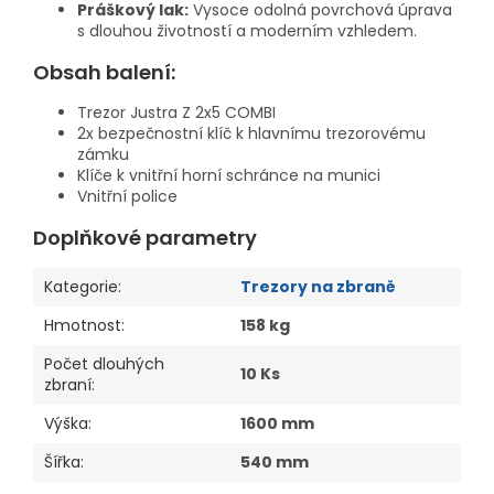
Práškový lak:
Vysoce odolná povrchová úprava
s dlouhou životností a moderním vzhledem.
Obsah balení:
Trezor Justra Z 2x5 COMBI
2x bezpečnostní klíč k hlavnímu trezorovému
zámku
Klíče k vnitřní horní schránce na munici
Vnitřní police
Doplňkové parametry
Kategorie
:
Trezory na zbraně
Hmotnost
:
158 kg
Počet dlouhých
10 Ks
zbraní
:
Výška
:
1600 mm
Šířka
:
540 mm