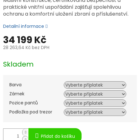
Masivní konstrukce, certifikovaná bezpečnost a
praktické vnitřní uspořádání zajišťují spolehlivou
ochranu a komfortní uložení zbraní a příslušenství.
Detailní informace
34 199 Kč
28 263,64 Kč
bez DPH
Měrná
cena:
Skladem
Barva
Zámek
Pozice pantů
Podložka pod trezor
Přidat do košíku