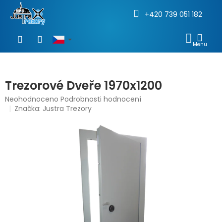
+420 739 051 182
Přejít
na
NÁKU
obsah
KOŠÍ
Trezorové Dveře 1970x1200
Průměrné
Neohodnoceno
Podrobnosti hodnocení
hodnocení
Značka:
Justra Trezory
produktu
je
0,0
z
5
hvězdiček.