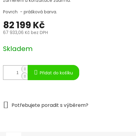
Zaměření a konzultace zdarma.
Povrch - prášková barva.
82 199 Kč
67 933,06 Kč bez DPH
Měrná
cena:
Skladem
Přidat do košíku