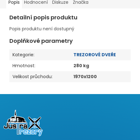
Popis
Hodnocení
Diskuze
Značka
Detailní popis produktu
Popis produktu není dostupný
Doplňkové parametry
Kategorie
:
TREZOROVÉ DVEŘE
Hmotnost
:
280 kg
Velikost průchodu
:
1970x1200
Z
á
p
a
t
í