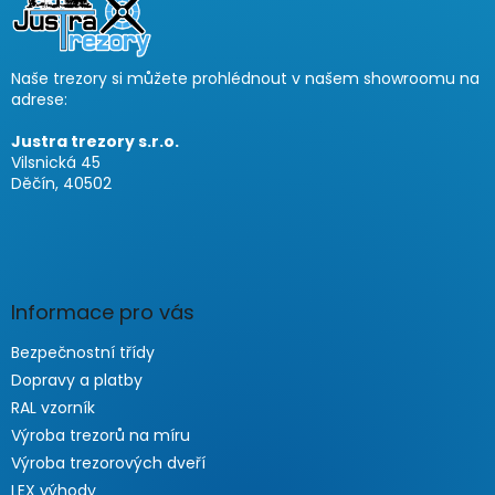
a
t
í
Naše trezory si můžete prohlédnout v našem showroomu na
adrese:
Justra trezory s.r.o.
Vilsnická 45
Děčín, 40502
Informace pro vás
Bezpečnostní třídy
Dopravy a platby
RAL vzorník
Výroba trezorů na míru
Výroba trezorových dveří
LEX výhody