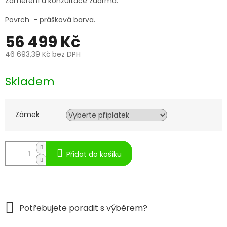
Zaměření a konzultace zdarma.
Povrch - prášková barva.
56 499 Kč
46 693,39 Kč
bez DPH
Měrná
cena:
Skladem
Zámek
Přidat do košíku