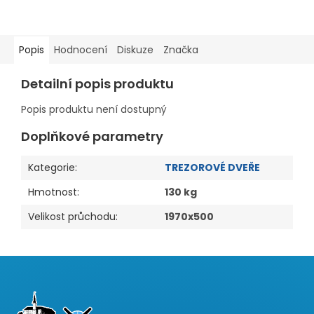
Popis
Hodnocení
Diskuze
Značka
Detailní popis produktu
Popis produktu není dostupný
Doplňkové parametry
Kategorie
:
TREZOROVÉ DVEŘE
Hmotnost
:
130 kg
Velikost průchodu
:
1970x500
Z
á
p