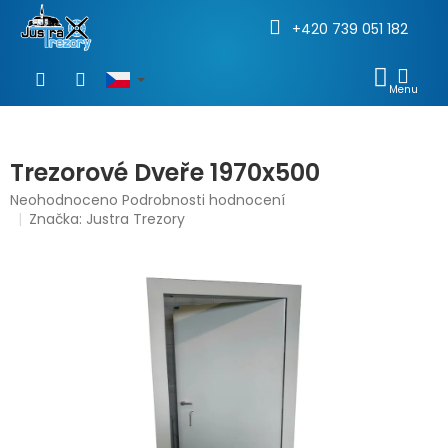
+420 739 051 182
Přejít
na
NÁKU
obsah
KOŠÍ
Trezorové Dveře 1970x500
Průměrné
Neohodnoceno
Podrobnosti hodnocení
hodnocení
Značka:
Justra Trezory
produktu
je
0,0
z
5
hvězdiček.